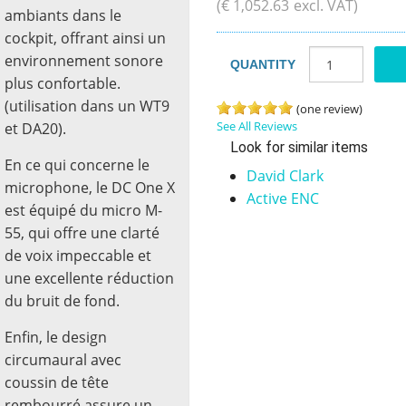
(
€
1,052
.
63
excl. VAT)
ambiants dans le
cockpit, offrant ainsi un
environnement sonore
QUANTITY
plus confortable.
(utilisation dans un WT9
(one review)
See All Reviews
et DA20).
Look for similar items
En ce qui concerne le
David Clark
microphone, le DC One X
Active ENC
est équipé du micro M-
55, qui offre une clarté
de voix impeccable et
une excellente réduction
du bruit de fond.
Enfin, le design
circumaural avec
coussin de tête
rembourré assure un