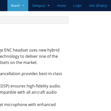
Brand
Category
Home
Login
Cart: (Empty)
funke
Radios
Pipistrel
Transponders
LXNav
Spare parts
ange ENC headset uses new hybrid
David Clark
Aircraft
technology to deliver one of the
Clouddancers
Flight Computers
sets on the market.
MH Oxygen
Variometers
ancellation provides best-in-class
Ocean Bottle
Flarm Products
(DSP) ensures high-fidelity audio.
atible with all aircraft audio
Flight Recorders
ret microphone with enhanced
Headsets