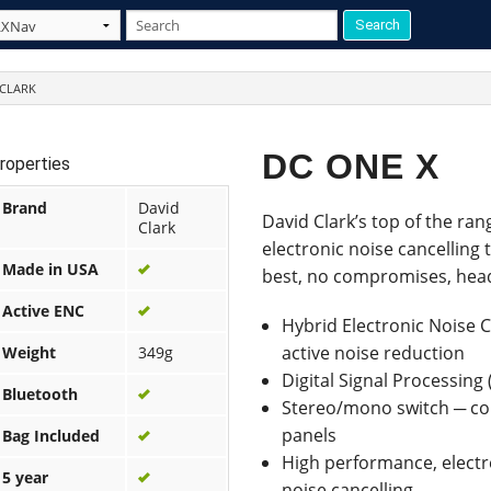
 CLARK
DC ONE X
roperties
Brand
David
David Clark’s top of the r
Clark
electronic noise cancelling 
Made in USA
best, no compromises, head
Active ENC
Hybrid Electronic Noise C
active noise reduction
Weight
349g
Digital Signal Processing 
Bluetooth
Stereo/mono switch ─ comp
panels
Bag Included
High performance, elect
5 year
noise cancelling