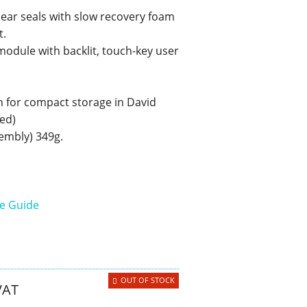
 ear seals with slow recovery foam
Aircraft Covers
t.
Oxygen Systems
module with backlit, touch-key user
Merchandise
gn for compact storage in David
ed)
embly) 349g.
e Guide
OUT OF STOCK
VAT