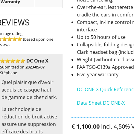
Warranty
Over-the-ear, leatherette
cradle the ears in comfor
REVIEWS
Compact, in-line control 
interface
verage rating:
Up to 50 hours of use
(based upon one
Collapsible, folding desi
eview)
Clark headset bag (includ
Weight (without cord ass
DC One X
FAA TSO-C139a Approved
Submitted on
2023-05-07
Stéphane
Five-year warranty
Quel plaisir que d'avoir
DC ONE-X Quick Referenc
acquis ce casque haut
de gamme de chez clark.
Data Sheet DC ONE-X
La technologie de
réduction de bruit active
assure une suppression
€
1,100
.
00
incl. 4,50% 
efficace des bruits