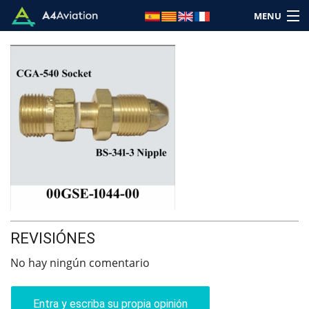
MENU
Marca
Categoria
Inicio
Entra
REVISIÓNES
Carrito: (Vacío)
No hay ningún comentario
Entra y escriba su propia opinión