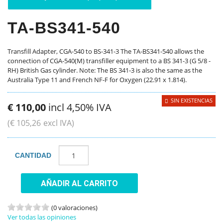
TA-BS341-540
Transfill Adapter, CGA-540 to BS-341-3 The TA-BS341-540 allows the
connection of CGA-540(M) transfiller equipment to a BS 341-3 (G 5/8 -
RH) British Gas cylinder. Note: The BS 341-3 is also the same as the
Australia Type 11 and French NF-F for Oxygen (22.91 x 1.814).
SIN EXISTENCIAS
€
110
,
00
incl 4,50% IVA
(
€
105
,
26
excl IVA)
CANTIDAD
AÑADIR AL CARRITO
(0 valoraciones)
Ver todas las opiniones