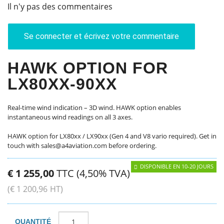
Il n'y pas des commentaires
Se connecter et écrivez votre commentaire
HAWK OPTION FOR
LX80XX-90XX
Real-time wind indication – 3D wind. HAWK option enables
instantaneous wind readings on all 3 axes.
HAWK option for LX80xx / LX90xx (Gen 4 and V8 vario required). Get in
touch with sales@a4aviation.com before ordering.
DISPONIBLE EN 10-20 JOURS
€
1 255
,
00
TTC (4,50% TVA)
(
€
1 200
,
96
HT)
QUANTITÉ